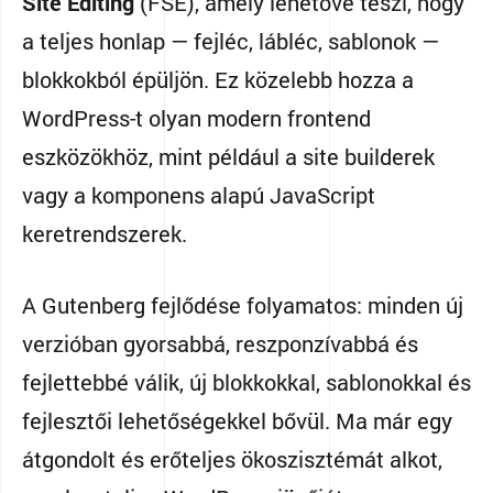
Site Editing
(FSE), amely lehetővé teszi, hogy
a teljes honlap — fejléc, lábléc, sablonok —
blokkokból épüljön. Ez közelebb hozza a
WordPress-t olyan modern frontend
eszközökhöz, mint például a site builderek
vagy a komponens alapú JavaScript
keretrendszerek.
A Gutenberg fejlődése folyamatos: minden új
verzióban gyorsabbá, reszponzívabbá és
fejlettebbé válik, új blokkokkal, sablonokkal és
fejlesztői lehetőségekkel bővül. Ma már egy
átgondolt és erőteljes ökoszisztémát alkot,