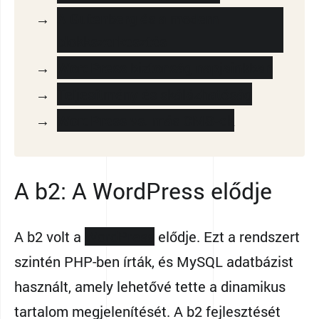
A Gutenberg és a modern
blokkszerkesztés
WordPress biztonság napjainkban
Teljesítmény és skálázhatóság
WordPress vs. más CMS-ek
A b2: A WordPress elődje
A b2 volt a
WordPress
elődje. Ezt a rendszert
szintén PHP-ben írták, és MySQL adatbázist
használt, amely lehetővé tette a dinamikus
tartalom megjelenítését. A b2 fejlesztését